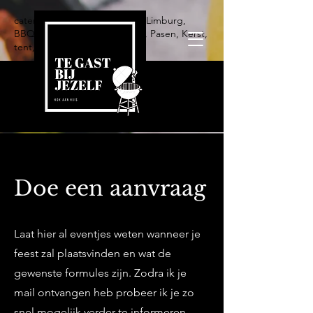
catering, traiteur, feest, Ham, Limburg,
BBQ, buffet, eten, communie, Pasen, Kerst,
tent, Ofyr
Doe een aanvraag
Laat hier al eventjes weten wanneer je
feest zal plaatsvinden en wat de
gewenste formules zijn. Zodra ik je
mail ontvangen heb probeer ik je zo
snel mogelijk verder te informeren.